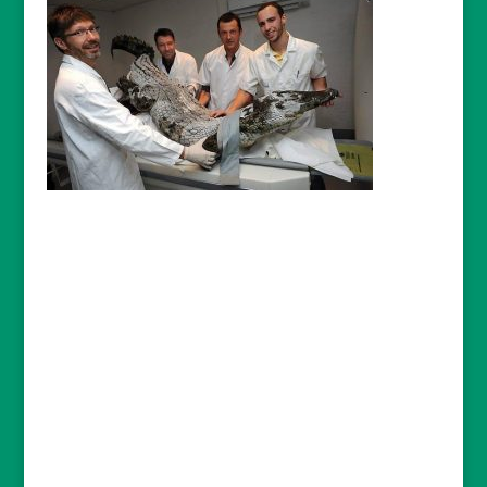
ACTUALITES
reconstruction d’un collier d’esclave
2019-03-
18
Etude d’une tranche de mat en composite
Carbone
2019-01-28
« Le soir du pardon » passe sous nos Rayons
2019-01-14