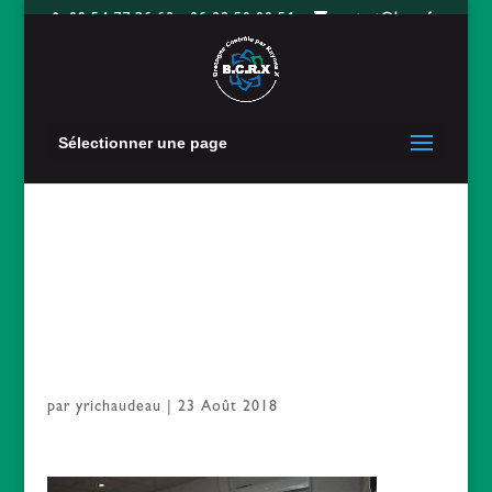
09 54 77 36 62 - 06 28 50 09 51
contact@bcrx.fr
Sélectionner une page
P1868316D20402
91G
par
yrichaudeau
|
23 Août 2018