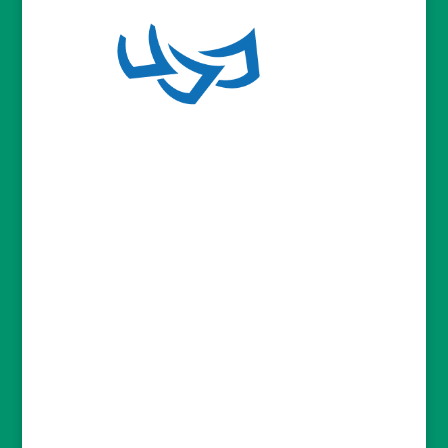
ACTUALITES
reconstruction d’un collier d’esclave
2019-03-
18
Etude d’une tranche de mat en composite
Carbone
2019-01-28
« Le soir du pardon » passe sous nos Rayons
2019-01-14