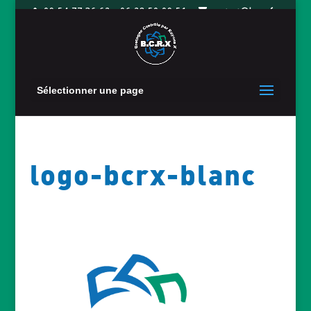
09 54 77 36 62 - 06 28 50 09 51
contact@bcrx.fr
Sélectionner une page
logo-bcrx-blanc