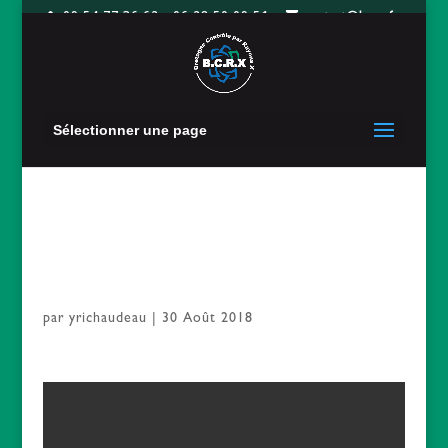
09 54 77 36 62 - 06 28 50 09 51
contact@bcrx.fr
Sélectionner une page
gachette
par
yrichaudeau
|
30 Août 2018