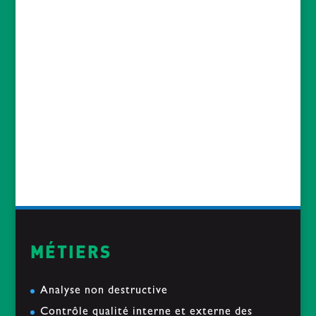
ACTUALITES
reconstruction d’un collier d’esclave
2019-03-
18
Etude d’une tranche de mat en composite
Carbone
2019-01-28
« Le soir du pardon » passe sous nos Rayons
2019-01-14
MÉTIERS
Analyse non destructive
Contrôle qualité interne et externe des