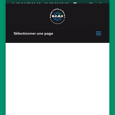
09 54 77 36 62 - 06 28 50 09 51
contact@bcrx.fr
Sélectionner une page
étude des
interfaces
caoutchouc/alumi
nium