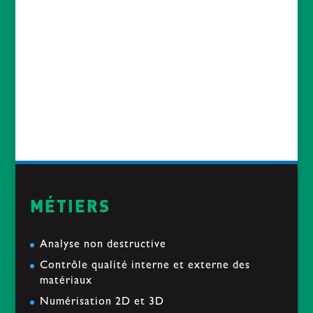
reconstruction d’un collier d’esclave
2019-03-
18
Etude d’une tranche de mat en composite
Carbone
2019-01-28
« Le soir du pardon » passe sous nos Rayons
2019-01-14
MÉTIERS
Analyse non destructive
Contrôle qualité interne et externe des
matériaux
Numérisation 2D et 3D