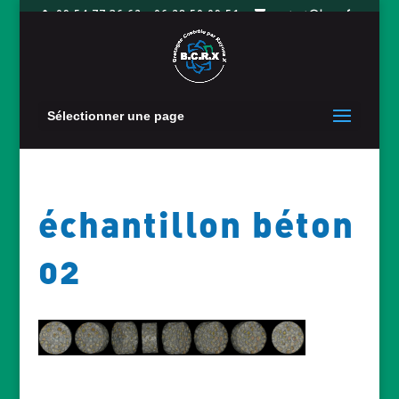
09 54 77 36 62 - 06 28 50 09 51
contact@bcrx.fr
Sélectionner une page
échantillon béton
02
ACTUALITES