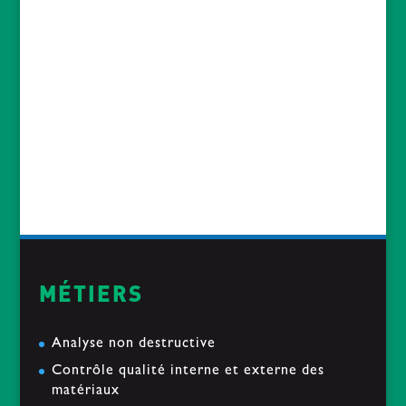
reconstruction d’un collier d’esclave
2019-03-
18
Etude d’une tranche de mat en composite
Carbone
2019-01-28
« Le soir du pardon » passe sous nos Rayons
2019-01-14
MÉTIERS
Analyse non destructive
Contrôle qualité interne et externe des
matériaux