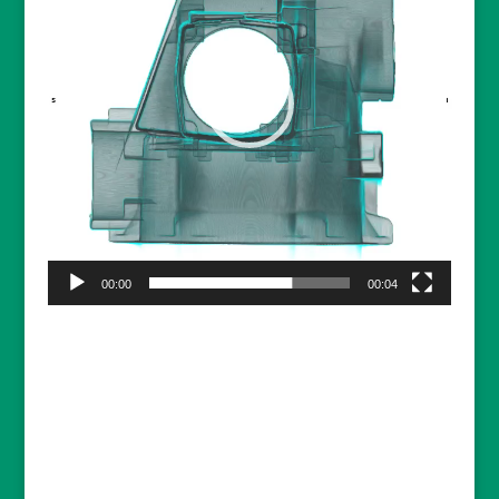
00:00
00:04
ACTUALITES
reconstruction d’un collier d’esclave
2019-03-
18
Etude d’une tranche de mat en composite
Carbone
2019-01-28