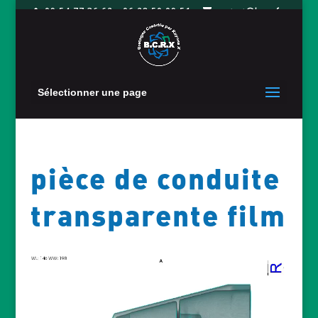
09 54 77 36 62 - 06 28 50 09 51
contact@bcrx.fr
Sélectionner une page
pièce de conduite
transparente film
Lecteur
vidéo