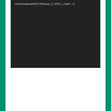
content/uploads/2017/06/essai_2_5561_1.mp4?_=1
ACTUALITES
reconstruction d’un collier d’esclave
2019-03-
18
Etude d’une tranche de mat en composite
Carbone
2019-01-28