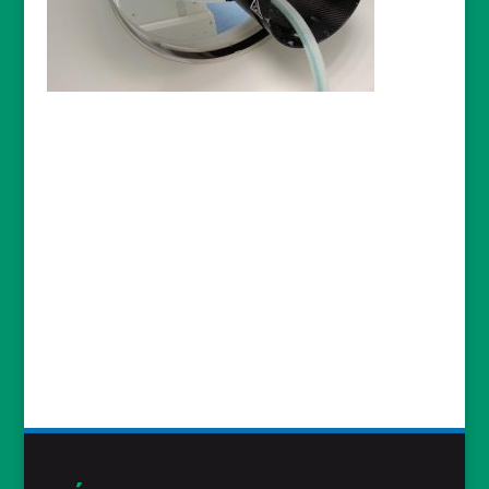
ACTUALITES
reconstruction d’un collier d’esclave
2019-03-
18
Etude d’une tranche de mat en composite
Carbone
2019-01-28
« Le soir du pardon » passe sous nos Rayons
2019-01-14