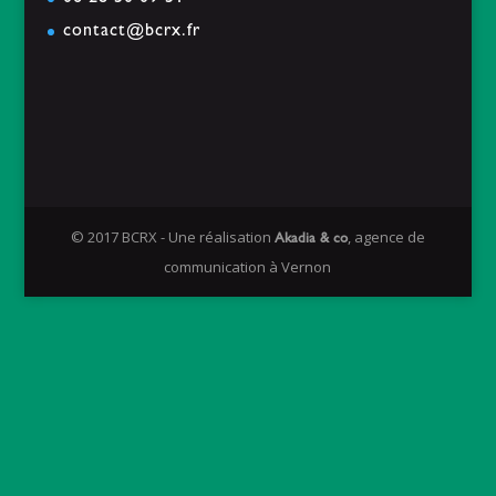
contact@bcrx.fr
© 2017 BCRX - Une réalisation
, agence de
Akadia & co
communication à Vernon