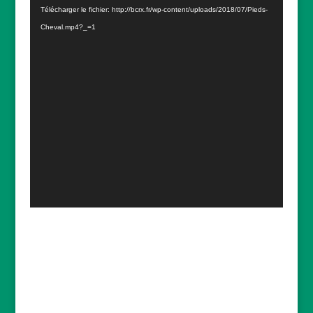
Télécharger le fichier: http://bcrx.fr/wp-content/uploads/2018/07/Pieds-
Cheval.mp4?_=1
ACTUALITES
reconstruction d’un collier d’esclave
2019-03-
18