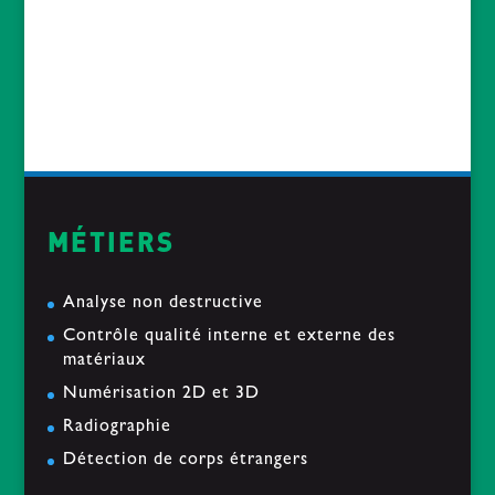
Etude d’une tranche de mat en composite
Carbone
2019-01-28
« Le soir du pardon » passe sous nos Rayons
2019-01-14
MÉTIERS
Analyse non destructive
Contrôle qualité interne et externe des
matériaux
Numérisation 2D et 3D
Radiographie
Détection de corps étrangers