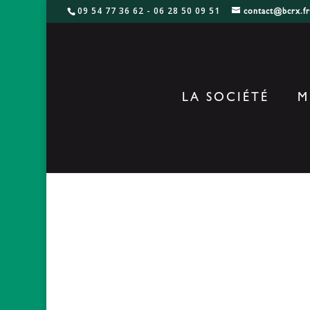
09 54 77 36 62 - 06 28 50 09 51
contact@bcrx.f
LA SOCIÉTÉ
M
Nec_Nord_1
par
|
15 Nov 2019