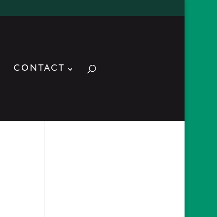
CONTACT
ACTUALITES
reconstruction d’un
collier d’esclave
2019-03-
18