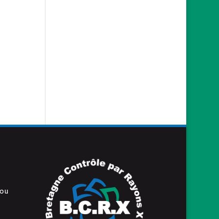
Etude d’une tranche de
mat en composite
Carbone
2019-01-28
« Le soir du pardon »
passe sous nos Rayons
2019-01-14
 ou