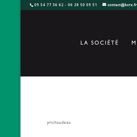
09 54 77 36 62 - 06 28 50 09 51
contact@bcrx.f
LA SOCIÉTÉ
M
Momie antinopo
par
yrichaudeau
|
30 Juil 2018