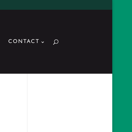
CONTACT
ACTUALITES
reconstruction d’un
collier d’esclave
2019-03-
18