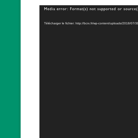
Lecteur
Media error: Format(s) not supported or source(
vidéo
Télécharger le fichier: http://bcrx.fr/wp-content/uploads/2018