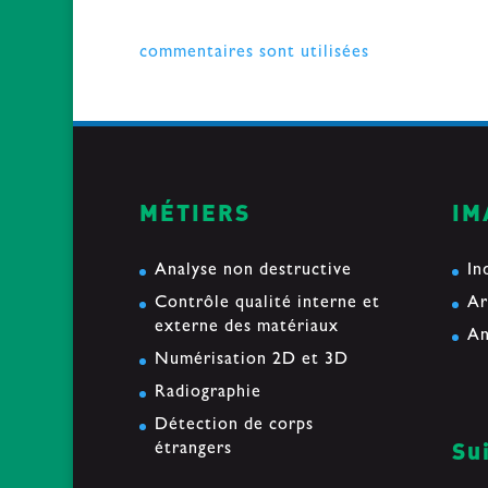
Ce site utilise Akismet pour réduire les i
commentaires sont utilisées
.
MÉTIERS
IM
Analyse non destructive
In
Contrôle qualité interne et
Ar
externe des matériaux
An
Numérisation 2D et 3D
Radiographie
Détection de corps
Su
étrangers