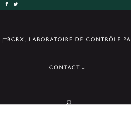
r
CONTACT
 crocodile