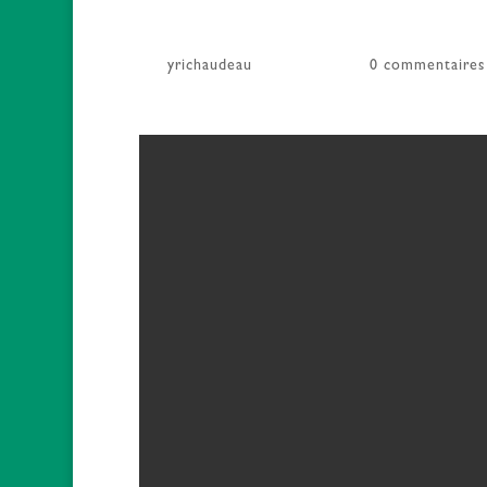
par
yrichaudeau
|
11 Jan 2018
|
0 commentaires