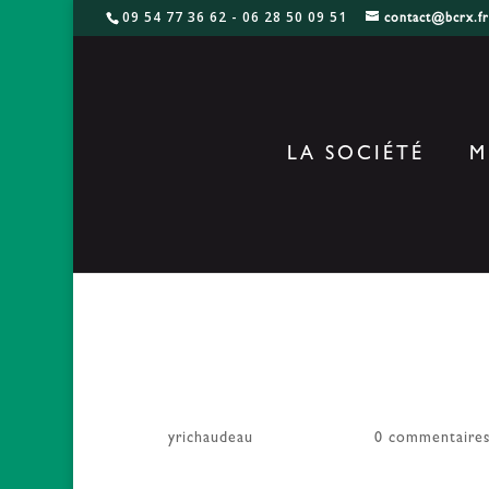
09 54 77 36 62 - 06 28 50 09 51
contact@bcrx.f
LA SOCIÉTÉ
M
Capture d’écran
par
yrichaudeau
|
27 Sep 2017
|
0 commentaire