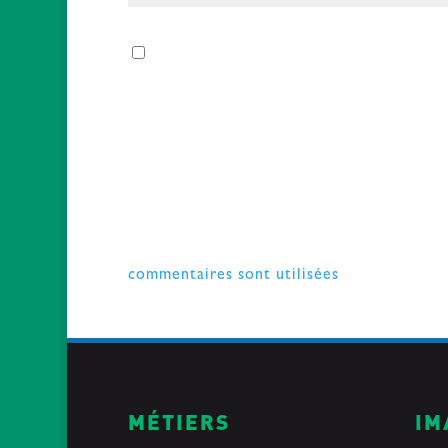
Enregistrer mon nom, mon e-mail et mo
Ce site utilise Akismet pour réduire les i
commentaires sont utilisées
.
MÉTIERS
IM