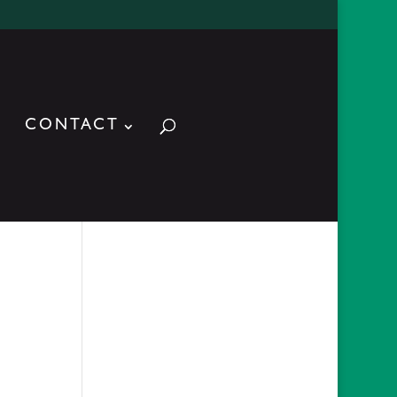
CONTACT
ACTUALITES
5
reconstruction d’un
collier d’esclave
2019-03-
18